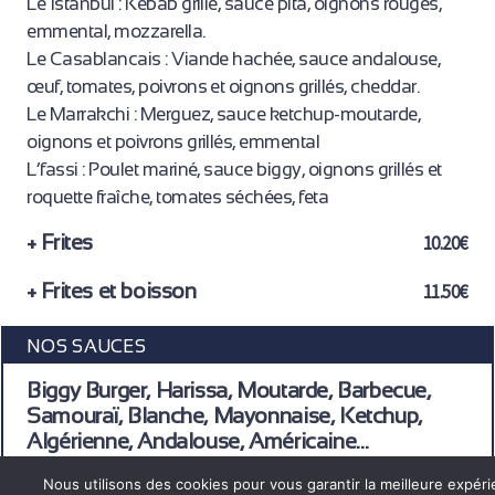
Le Istanbul : Kebab grillé, sauce pita, oignons rouges,
emmental, mozzarella.
Le Casablancais : Viande hachée, sauce andalouse,
œuf, tomates, poivrons et oignons grillés, cheddar.
Le Marrakchi : Merguez, sauce ketchup-moutarde,
oignons et poivrons grillés, emmental
L’fassi : Poulet mariné, sauce biggy, oignons grillés et
roquette fraîche, tomates séchées, feta
+ Frites
10.20€
+ Frites et boisson
11.50€
NOS SAUCES
Biggy Burger, Harissa, Moutarde, Barbecue,
Samouraï, Blanche, Mayonnaise, Ketchup,
Algérienne, Andalouse, Américaine…
Nous utilisons des cookies pour vous garantir la meilleure expér