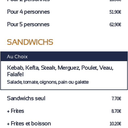
Pour 4 personnes
51.90€
Pour 5 personnes
62.90€
SANDWICHS
Au Choix
Kebab, Kefta, Steak, Merguez, Poulet, Veau,
Falafel
Salade, tomate, oignons, pain ou galette
Sandwichs seul
7.70€
+ Frites
8.70€
+ Frites et boisson
10.20€