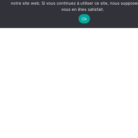
notre site web. Si vous continuez à utiliser ce site, nous suppos
BURGERS
vous en êtes satisfait.
Ok
Burger seul
7.40€
Crudités, cheddar ou emmental
, au choix ;
Poulet, Steak,
Kefta
,
+ Frites
8.40€
+ Frites et boisson
9.70€
Pour les Végétariens !
Le Veggie
7.40€
Galette de légumes,
Crudités, cheddar ou emmental
BURGER SAUMON Fumé, crème
aux fines herbes