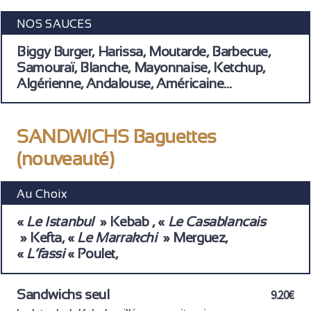
NOS SAUCES
Biggy Burger, Harissa, Moutarde, Barbecue,
Samouraï, Blanche, Mayonnaise, Ketchup,
Algérienne, Andalouse, Américaine…
SANDWICHS Baguettes
(nouveauté)
Au Choix
«
Le Istanbul
» Kebab , «
Le Casablancais
» Kefta, «
Le Marrakchi
» Merguez,
«
L’fassi
« Poulet,
Sandwichs seul
9.20€