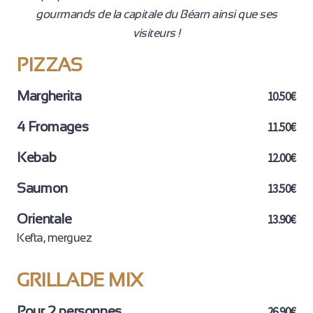
gourmands de la capitale du Béarn ainsi que ses
visiteurs !
PIZZAS
Margherita
10.50€
4 Fromages
11.50€
Kebab
12.00€
Saumon
13.50€
Orientale
13.90€
Kefta, merguez
GRILLADE MIX
Pour 2 personnes
26.90€