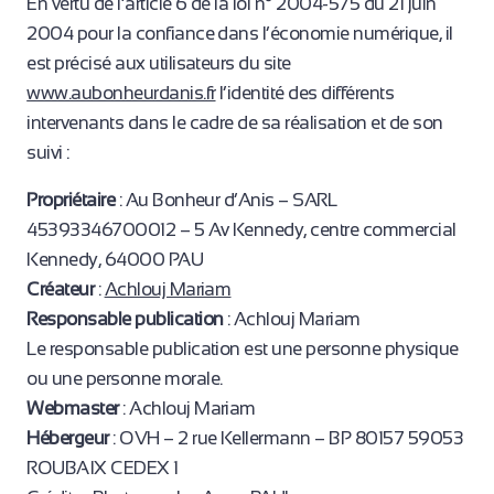
En vertu de l’article 6 de la loi n° 2004-575 du 21 juin
2004 pour la confiance dans l’économie numérique, il
est précisé aux utilisateurs du site
www.aubonheurdanis.fr
l’identité des différents
intervenants dans le cadre de sa réalisation et de son
suivi :
Propriétaire
: Au Bonheur d’Anis – SARL
45393346700012 – 5 Av Kennedy, centre commercial
Kennedy, 64000 PAU
Créateur
:
Achlouj Mariam
Responsable publication
: Achlouj Mariam
Le responsable publication est une personne physique
ou une personne morale.
Webmaster
: Achlouj Mariam
Hébergeur
: OVH – 2 rue Kellermann – BP 80157 59053
ROUBAIX CEDEX 1