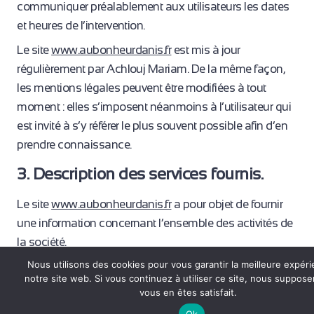
communiquer préalablement aux utilisateurs les dates
et heures de l’intervention.
Le site
www.aubonheurdanis.fr
est mis à jour
régulièrement par Achlouj Mariam. De la même façon,
les mentions légales peuvent être modifiées à tout
moment : elles s’imposent néanmoins à l’utilisateur qui
est invité à s’y référer le plus souvent possible afin d’en
prendre connaissance.
3. Description des services fournis.
Le site
www.aubonheurdanis.fr
a pour objet de fournir
une information concernant l’ensemble des activités de
la société.
Nous utilisons des cookies pour vous garantir la meilleure expér
Au Bonheur d’Anis s’efforce de fournir sur le site
notre site web. Si vous continuez à utiliser ce site, nous suppos
www.aubonheurdanis.fr
des informations aussi
vous en êtes satisfait.
précises que possible. Toutefois, il ne pourra être tenue
Ok